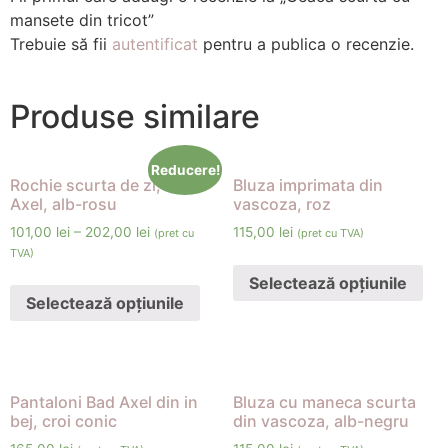
mansete din tricot”
Trebuie să fii
autentificat
pentru a publica o recenzie.
Produse similare
Reducere!
Rochie scurta de zi, Bad
Bluza imprimata din
Axel, alb-rosu
vascoza, roz
101,00
lei
–
202,00
lei
115,00
lei
(pret cu
(pret cu TVA)
TVA)
Selectează opțiunile
Selectează opțiunile
Pantaloni Bad Axel din in
Bluza cu maneca scurta
bej, croi conic
din vascoza, alb-negru