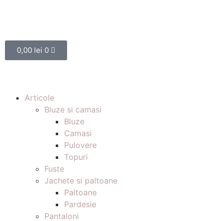
0,00
lei
0
Articole
Bluze si camasi
Bluze
Camasi
Pulovere
Topuri
Fuste
Jachete si paltoane
Paltoane
Pardesie
Pantaloni