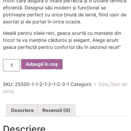
tricot care asigură o fixare perfectă și o izolare termică
eficientă. Designul său modern și funcțional se
potrivește perfect cu orice ținută de iarnă, fiind ușor de
asortat și de purtat în orice ocazie.
Ideală pentru zilele reci, geaca scurtă cu mansete din
tricot te va menține călduros și elegant. Alege acum
geaca perfectă pentru confortul tău în sezonul rece!”
Adaugă în coș
SKU:
25500-1-1-2-1-2-1-2-3-1
Categorii:
+ Size
,
Geci de
iarna
Descriere
Recenzii (0)
Descriere